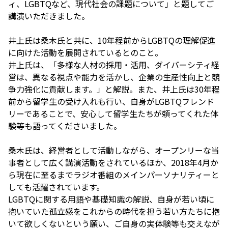
ィ、LGBTQなど、現代社会の課題について」と題してご
講演いただきました。
井上氏は桑木氏と共に、10年程前からLGBTQの理解促進
に向けた活動を展開されているとのこと。
井上氏は、「多様な人材の採用・活用、ダイバーシティ経
営は、異なる視点や能力を活かし、企業の生産性向上と競
争力強化に貢献します。」と解説。また、井上氏は30年程
前から留学生の受け入れも行い、自身がLGBTQフレンド
リーであることで、安心して留学生たちが頼ってくれた体
験等も語ってくださいました。
桑木氏は、経営者として活動しながら、オープンリーな当
事者として広く講演活動をされているほか、2018年4月か
ら現在に至るまでラジオ番組のメインパーソナリティーと
しても活躍されています。
LGBTQに関する用語や基礎知識の解説、自身が若い頃に
抱いていた孤立感をこれからの時代を担う若い方たちに抱
いて欲しくないという願い、ご自身の実体験等も交えなが